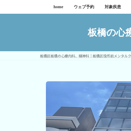
コ
ナ
home
ウェブ予約
対象疾患
ン
ビ
テ
ゲ
ン
ー
板橋の心
ツ
シ
へ
ョ
ス
ン
キ
に
板橋区板橋の心療内科、精神科｜板橋区役所前メンタル
ッ
移
プ
動