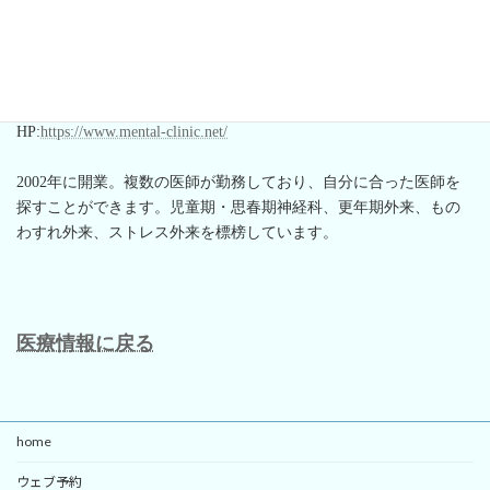
都営三田線新板橋駅から徒歩2分。
JR埼京線板橋駅から徒歩5分。
東武東上線下板橋駅から徒歩5分。
月-金：10:00-13:00、15:00-19:00
土:10:00-13:00
HP:
https://www.mental-clinic.net/
2002年に開業。複数の医師が勤務しており、自分に合った医師を
探すことができます。児童期・思春期神経科、更年期外来、もの
わすれ外来、ストレス外来を標榜しています。
医療情報に戻る
home
ウェブ予約