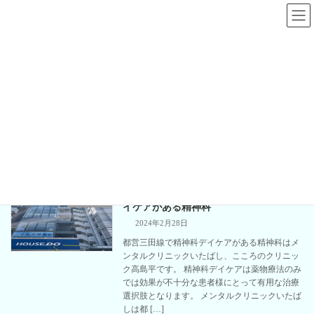
コ
ナ
ン
ビ
テ
ゲ
ン
ー
ツ
シ
へ
ョ
精神科デイケア
ス
ン
キ
に
ッ
移
プ
動
板橋区板橋の心療内科、精神科｜板橋区役所前メンタルクリニック
精神科デイケア
【医師記載】都営三田線沿いで精神科デ
治療方法
イケアがある精神科
2024年2月28日
都営三田線で精神科デイケアがある精神科はメ
ンタルクリニックいたばし、こころのクリニッ
ク高島平です。 精神科デイケアは薬物療法のみ
では効果が不十分な患者様にとって有用な治療
選択肢となります。 メンタルクリニックいたば
しは都 […]