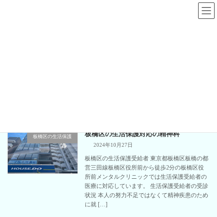
コ
ナ
ン
ビ
テ
ゲ
ン
ー
ツ
シ
へ
ョ
無料
ス
ン
キ
に
ッ
移
プ
動
板橋区板橋の心療内科、精神科｜板橋区役所前メンタルクリニック
無料
板橋区の生活保護対応の精神科
板橋区の生活保護
2024年10月27日
板橋区の生活保護受給者 東京都板橋区板橋の都
営三田線板橋区役所前から徒歩2分の板橋区役
所前メンタルクリニックでは生活保護受給者の
医療に対応しています。 生活保護受給者の受診
状況 本人の努力不足ではなくて精神疾患のため
に就 […]