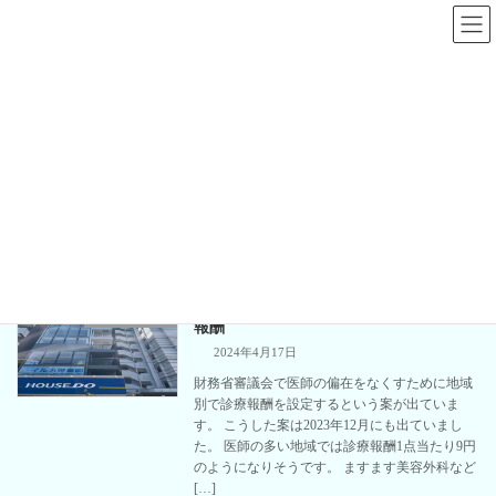
コ
ナ
ン
ビ
テ
ゲ
ン
ー
ツ
シ
へ
ョ
地域偏在
ス
ン
キ
に
ッ
移
プ
動
板橋区板橋の心療内科、精神科｜板橋区役所前メンタルクリニック
地域偏在
【医師記載】財務省審議会の地域別診療
精神科の話題
報酬
2024年4月17日
財務省審議会で医師の偏在をなくすために地域
別で診療報酬を設定するという案が出ていま
す。 こうした案は2023年12月にも出ていまし
た。 医師の多い地域では診療報酬1点当たり9円
のようになりそうです。 ますます美容外科など
[…]