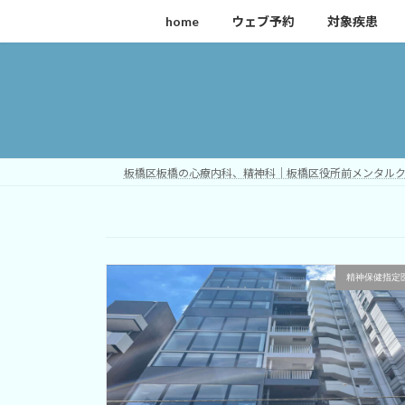
コ
ナ
home
ウェブ予約
対象疾患
ン
ビ
テ
ゲ
ン
ー
ツ
シ
へ
ョ
ス
ン
キ
に
板橋区板橋の心療内科、精神科｜板橋区役所前メンタル
ッ
移
プ
動
精神保健指定