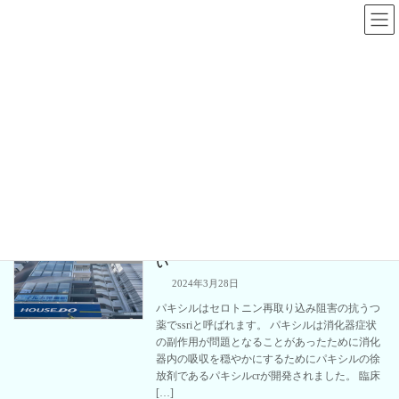
コ
ナ
ン
ビ
テ
ゲ
ン
ー
ツ
シ
へ
ョ
パキシルcr
ス
ン
キ
に
ッ
移
プ
動
板橋区板橋の心療内科、精神科｜板橋区役所前メンタルクリニック
パキシルcr
【医師記載】パキシルとパキシルcrの違
精神科の薬
い
2024年3月28日
パキシルはセロトニン再取り込み阻害の抗うつ
薬でssriと呼ばれます。 パキシルは消化器症状
の副作用が問題となることがあったために消化
器内の吸収を穏やかにするためにパキシルの徐
放剤であるパキシルcrが開発されました。 臨床
[…]