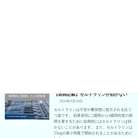
続きを読む
【医師記載】セルトラリン25mgの効果
精神科の薬
2024年3月19日
セルトラリンは不安や鬱状態に処方される抗う
つ薬です。 セルトラリン25mgの効果は不十分
な際は、増量する必要があります。 添付文書で
はセルトラリンは25mgを初期投与量として
100mgまで増量すると記載されています。 臨
[…]
続きを読む
【医師記載】セルトラリンが効かない
精神科に関連した公的制度
2024年3月18日
セルトラリンは不安や鬱状態に処方される抗う
つ薬です。 効果発現に2週間から4週間程度の期
間を要するために短期的にはセルトラリンは効
かないことがあります。 また、セルトラリンは
25mgの最小用量で開始されることがあるために