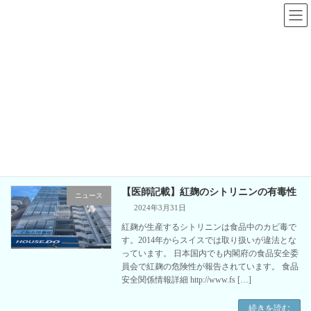
コ
ナ
ン
ビ
テ
ゲ
ン
ー
ツ
シ
へ
ョ
コレステヘルプ
ス
ン
キ
に
ッ
移
プ
動
板橋区板橋の心療内科、精神科｜板橋区役所前メンタルクリニック
コレステヘルプ
【医師記載】紅麹のシトリニンの有毒性
ニュース
2024年3月31日
紅麹が生産するシトリニンは食品中のカビ毒で
す。2014年からスイスでは取り扱いが違法とな
っています。 日本国内でも内閣府の食品安全委
員会で紅麹の危険性が報告されています。 食品
安全関係情報詳細 http://www.fs […]
続きを読む