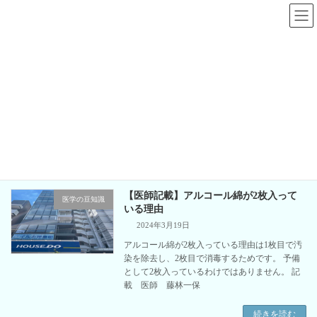
コ
ナ
ン
ビ
テ
ゲ
ン
ー
ツ
シ
へ
ョ
アルコール綿
ス
ン
キ
に
ッ
移
プ
動
板橋区板橋の心療内科、精神科｜板橋区役所前メンタルクリニック
アルコール綿
【医師記載】アルコール綿が2枚入って
医学の豆知識
いる理由
2024年3月19日
アルコール綿が2枚入っている理由は1枚目で汚
染を除去し、2枚目で消毒するためです。 予備
として2枚入っているわけではありません。 記
載 医師 藤林一保
続きを読む