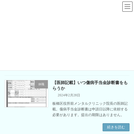
コ
ナ
ン
ビ
テ
ゲ
ン
ー
ツ
シ
へ
ョ
いつ
ス
ン
キ
に
ッ
移
プ
動
板橋区板橋の心療内科、精神科｜板橋区役所前メンタルクリニック
いつ
【医師記載】いつ傷病手当金診断書をも
休職
らうか
2024年2月28日
板橋区役所前メンタルクリニック院長の医師記
載。傷病手当金診断書は申請日以降に依頼する
必要があります。提出の期限はありません。
続きを読む