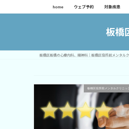
コ
ナ
home
ウェブ予約
対象疾患
ン
ビ
テ
ゲ
ン
ー
板橋
ツ
シ
へ
ョ
ス
ン
キ
に
板橋区板橋の心療内科、精神科｜板橋区役所前メンタル
ッ
移
プ
動
板橋区役所前メンタルクリニッ