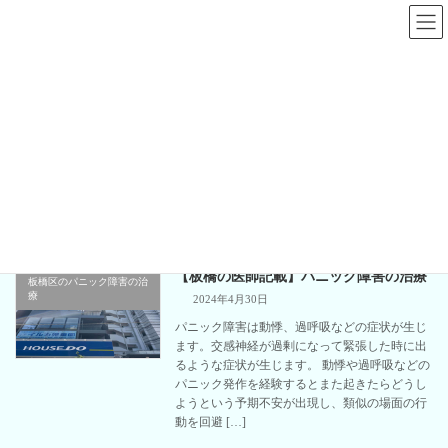
コ
ナ
ン
ビ
テ
ゲ
ン
ー
ツ
シ
へ
ョ
板橋区のパニック障害の治療
ス
ン
キ
に
ッ
移
プ
動
板橋区板橋の心療内科、精神科｜板橋区役所前メンタルクリニック
板橋区のパニック障害の治療
【板橋の医師記載】パニック障害の治療
板橋区のパニック障害の治
療
2024年4月30日
パニック障害は動悸、過呼吸などの症状が生じ
ます。交感神経が過剰になって緊張した時に出
るような症状が生じます。 動悸や過呼吸などの
パニック発作を経験するとまた起きたらどうし
ようという予期不安が出現し、類似の場面の行
動を回避 […]