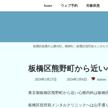
コ
ナ
home
ウェブ予約
対象疾患
ン
ビ
テ
ゲ
ン
ー
ツ
シ
へ
ョ
ス
ン
キ
に
板橋区板橋の心療内科、精神科｜板橋区役所前メンタル
ッ
移
プ
動
板橋区熊野町から近い
最
2024年3月27日
2024年3月6日
itamen
終
更
新
東京都板橋区熊野町から近い心療内科は板橋
日
時
:
板橋区役所前メンタルクリニックへは山手通り