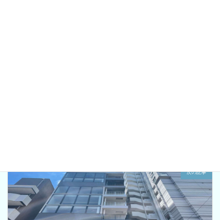
東京都板橋区の心療内科
カテゴリー
大山駅
大山駅こころのクリニック
板橋
タグ
前の記事
【医師記載】セルトラリン25mgの効果
2024年3月19日
次の記事